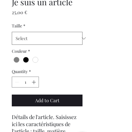
Je suis un article
Price
25,00 €
Taille
*
Couleur
*
Quantity
*
Add to Cart
Détails de l'article. Saisissez
ici les caractéristiques de
l'article : taille, matière,