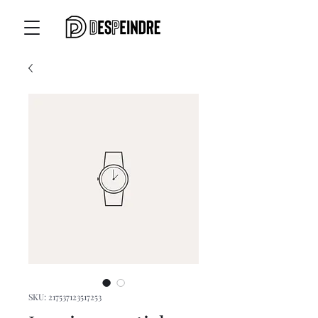
SKU: 217537123517253