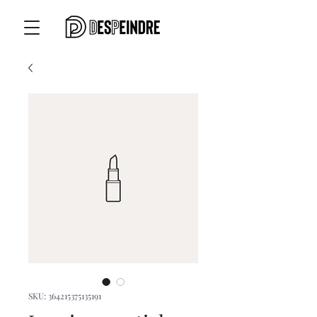
SKU: 364215375135191